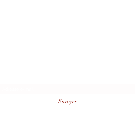
Formulaire d'abonnement
Envoyer
0662357575