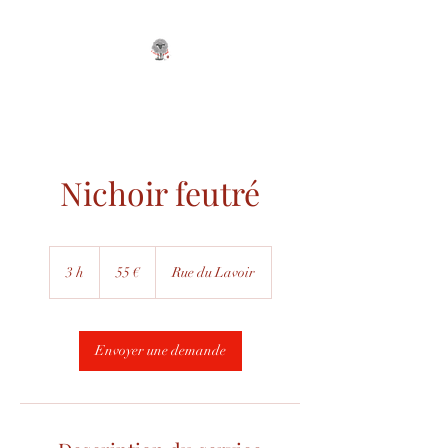
Nichoir feutré
55
euros
3 h
3
55 €
Rue du Lavoir
h
Envoyer une demande