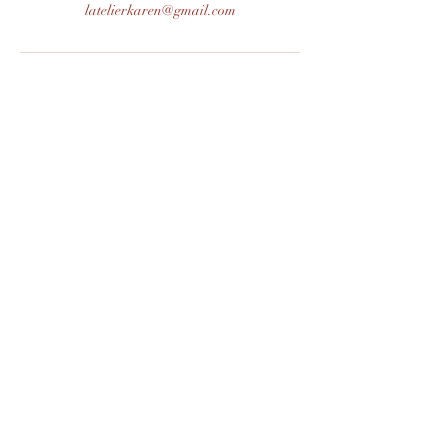
latelierkaren@gmail.com
Formulaire d'abonnement
Envoyer
0662357575
©2019 by L'atelier Karen. Proudly created with
Wix.com
Credit photo : Agglo du Pays de Dreux/ A.Lombard